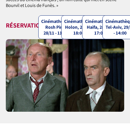
Bourvil et Louis de Funès. »
Cinémathèque
Cinémathèque
Cinémathèque
Cinémathèq
RÉSERVATIONS
Rosh Pina,
Holon, 28/11 -
Haifa, 28/11 -
Tel-Aviv, 29
28/11 - 11:00
18:00
17:00
- 14:00