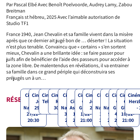
Par Pascal Elbé Avec Benoît Poelvoorde, Audrey Lamy, Zabou
Breitman
Français st hébreu, 2025 Avec l’aimable autorisation de
Studio TF1
France 1940, Jean Chevalin et sa famille vivent dans la misère
après que ce dernier ait jugé bon de … déserter ! La situation
n’est plus tenable. Convaincu que « certains » s’en sortent
mieux, Chevalin a une brillante idée : se faire passer pour
juifs afin de bénéficier de l’aide des passeurs pour accéder à
la zone libre. De malentendus en révélations, il va entrainer
sa famille dans ce grand périple qui déconstruira ses
préjugés un à un…
Cinema
Cinémathèque
Cinémathèque
Cinémathèque
Cinema
Hot
Cinema
Cinémathèque
Cinema
Cinema
Cinéma
Cinéma
Ciné
RÉSERVATIONS
City
Jerusalem,
Tel-Aviv, 29/11
Rosh Pina,
City
Cinéma
City
Jerusalem,
City
City
City
City
Herzl
Natanya,
29/11 - 20:45
- 21:00
30/11 - 20:00
Natanya,
Ashdod,
Glilot,
2/12- 18:00
Natanya,
Natanya,
Glilot,
Glilot,
-
27/11-
30/11-
1/12-
1/12-
2/12-
9/12-
4/12-
10/12-
20:30
20:30
20:30
21:00
20:30
20:30
21:00
21:00