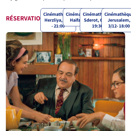
Cinémathèque
Cinémathèque
Cinémathèque
Cinémathèq
RÉSERVATIONS
Herzliya, 5/12
Haifa, 6/12
Sderot, 6/12 -
Jerusalem,
- 21:00
19:30
3/12- 18:00