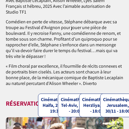
Avec Baptiste Lecaplain, Alison Wheeler, Lyes Salem
Français st hébreu, 2025 Avec l’aimable autorisation de
Studio TF1
Comédien en perte de vitesse, Stéphane débarque avec sa
troupe au Festival d’Avignon pour jouer une pièce de
boulevard. Il y recroise Fanny, une comédienne de renom, et
tombe sous son charme. Profitant d’un quiproquo pour se
rapprocher d’elle, Stéphane s’enfonce dans un mensonge
qu’il va devoir faire durer le temps du festival…mais qui va
très vite le dépasser !
« Film choral par excellence, il fourmille de récits connexes et
de portraits bien ciselés. Les acteurs sont chacun à leur
bonne place, de la mécanique comique de Baptiste Lecaplain
au naturel percutant d’Alison Wheeler ». Diverto
Cinémathèque
Cinémathèque
Cinémathèque
Cinémathèq
RÉSERVATIONS
Haifa, 29/11 -
Tel-Aviv, 30/11
Herzliya, 2/12
Jerusalem,
19:30
- 20:00
- 18:00
30/11 - 18:0