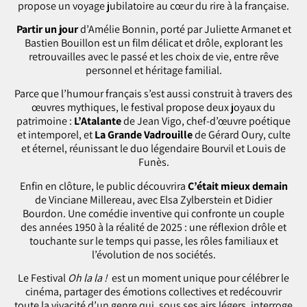
propose un voyage jubilatoire au cœur du rire à la française.
Partir un jour
d’Amélie Bonnin, porté par Juliette Armanet et
Bastien Bouillon est un film délicat et drôle, explorant les
retrouvailles avec le passé et les choix de vie, entre rêve
personnel et héritage familial.
Parce que l’humour français s’est aussi construit à travers des
œuvres mythiques, le festival propose deux joyaux du
patrimoine :
L’Atalante
de Jean Vigo, chef-d’œuvre poétique
et intemporel, et
La Grande Vadrouille
de Gérard Oury, culte
et éternel, réunissant le duo légendaire Bourvil et Louis de
Funès.
Enfin en clôture, le public découvrira
C’était mieux demain
de Vinciane Millereau, avec Elsa Zylberstein et Didier
Bourdon. Une comédie inventive qui confronte un couple
des années 1950 à la réalité de 2025 : une réflexion drôle et
touchante sur le temps qui passe, les rôles familiaux et
l’évolution de nos sociétés.
Le Festival
Oh la la !
est un moment unique pour célébrer le
cinéma, partager des émotions collectives et redécouvrir
toute la vivacité d’un genre qui, sous ses airs légers, interroge