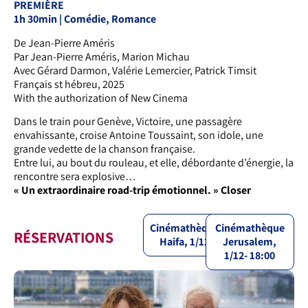
PREMIÈRE
1h 30min | Comédie, Romance
De Jean-Pierre Améris
Par Jean-Pierre Améris, Marion Michau
Avec Gérard Darmon, Valérie Lemercier, Patrick Timsit
Français st hébreu, 2025
With the authorization of New Cinema
Dans le train pour Genève, Victoire, une passagère
envahissante, croise Antoine Toussaint, son idole, une
grande vedette de la chanson française.
Entre lui, au bout du rouleau, et elle, débordante d’énergie, la
rencontre sera explosive…
« Un extraordinaire road-trip émotionnel. » Closer
Cinémathèque
Cinémathèque
RÉSERVATIONS
Haifa, 1/12
Jerusalem,
1/12- 18:00