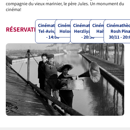
compagnie du vieux marinier, le père Jules. Un monument du
cinéma!
Cinémathèque
Cinémathèque
Cinémathèque
Cinémathèque
Cinémathè
RÉSERVATIONS
Tel-Aviv, 28/11
Holon, 30/11
Herzliya, 2/12
Haifa, 4/12
Rosh Pina
- 14:00
- 20:30
30/11 - 20: