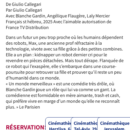
De Giulio Callegari
Par Giulio Callegari
Avec Blanche Gardin, Angélique Flaugère, Laly Mercier
Français st hébreu, 2025 Avec l’aimable autorisation de
France TV Distribution
Dans un futur un peu trop proche où les humains dépendent
des robots, Max, une ancienne prof réfractaire à la
technologie, vivote avec sa fille grâce à des petites combines.
Elle a un plan : kidnapper un robot dernier cri pour le
revendre en pièces détachées. Mais tout dérape. Flanquée de
ce robot qui l’exaspère, elle s’embarque dans une course-
poursuite pour retrouver sa fille et prouver qu’il reste un peu
d’humanité dans ce monde.
« Un monde merveilleux » est une comédie très drôle, où
Blanche Gardin joue un rôle qui lui va comme un gant. La
comédienne est formidable en mère aimante, trash et cash,
qui préfère vivre en marge d’un monde qu’elle ne reconnaît
plus. » Le Parisien
Cinémathèque
Cinémathèque
Cinémathèque
RÉSERVATIONS
Herzliya, 6/12
Tel-Aviv, 29/11
Jerusalem,