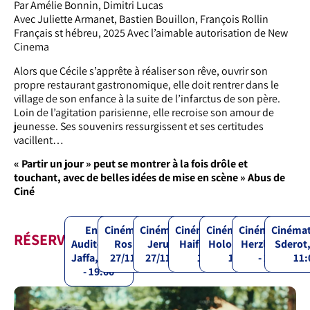
Par Amélie Bonnin, Dimitri Lucas
Avec Juliette Armanet, Bastien Bouillon, François Rollin
Français st hébreu, 2025 Avec l’aimable autorisation de New
Cinema
Alors que Cécile s’apprête à réaliser son rêve, ouvrir son
propre restaurant gastronomique, elle doit rentrer dans le
village de son enfance à la suite de l’infarctus de son père.
Loin de l’agitation parisienne, elle recroise son amour de
jeunesse. Ses souvenirs ressurgissent et ses certitudes
vacillent…
« Partir un jour » peut se montrer à la fois drôle et
touchant, avec de belles idées de mise en scène » Abus de
Ciné
Ennis
Cinémathèque
Cinémathèque
Cinémathèque
Cinémathèque
Cinémathèque
Cinéma
RÉSERVATIONS
Auditorium
Rosh Pina,
Jerusalem,
Haifa, 28/11 -
Holon, 29/11 -
Herzliya, 4/12
Sderot,
Jaffa, 27/11
27/11 - 20:30
27/11 - 20:30
19:30
18:00
- 20:30
11:
- 19:00