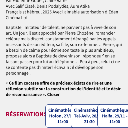
Par Fabienne Godet, Claire Barré
Avec Salif Cissé, Denis Podalydès, Aure Atika
Français st hébreu, 2025 Avec l’aimable autorisation d’Eden
Cinéma Ltd.
Baptiste, imitateur de talent, ne parvient pas à vivre de son
art. Un jour, il est approché par Pierre Chozène, romancier
célèbre mais discret, constamment dérangé par les appels
incessants de son éditeur, sa fille, son ex-femme… Pierre, qui
a besoin de calme pour écrire son texte le plus ambitieux,
propose alors à Baptiste de devenir son ‘répondeur’ en se
faisant passer pour lui au téléphone… Peu à peu, celui-ci ne
se contente pas d’imiter l’écrivain : il développe son
personnage !
« Ce film cocasse offre de précieux éclats de rire et une
réflexion subtile sur la construction de l’identité et le désir
de reconnaissance ». Closer
Cinémathèque
Cinémathèque
Cinémathèqu
RÉSERVATIONS
Holon, 27/11 -
Tel-Aviv, 28/11
Haifa, 29/11 -
11:00
- 21:30
11:00