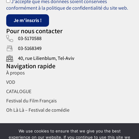
J'accepte que mes données soient conservées
conformément à la politique de confidentialité du site web.
Je m'inscris !
Pour nous contacter
03-5170588
03-5168349
40, rue Lilienblum, Tel-Aviv
Navigation rapide
À propos
VOD
CATALOGUE
Festival du Film Français
Oh Là Là – Festival de comédie
We use cookies to ensure that we give you the best
edencinema © 2025 | Développement et design graphique :
experience on our website. If you continue to use this site we