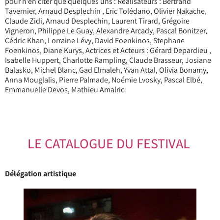
pour n’en citer que quelques uns : Réalisateurs : Bertrand
Tavernier, Arnaud Desplechin , Eric Tolédano, Olivier Nakache,
Claude Zidi, Arnaud Desplechin, Laurent Tirard, Grégoire
Vigneron, Philippe Le Guay, Alexandre Arcady, Pascal Bonitzer,
Cédric Khan, Lorraine Lévy, David Foenkinos, Stephane
Foenkinos, Diane Kurys, Actrices et Acteurs : Gérard Depardieu ,
Isabelle Huppert, Charlotte Rampling, Claude Brasseur, Josiane
Balasko, Michel Blanc, Gad Elmaleh, Yvan Attal, Olivia Bonamy,
Anna Mouglalis, Pierre Palmade, Noémie Lvosky, Pascal Elbé,
Emmanuelle Devos, Mathieu Amalric.
LE CATALOGUE DU FESTIVAL
Délégation artistique