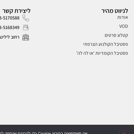
לניווט מהיר
ליצירת קשר
אודות
3-5170588
VOD
3-5168349
קטלוג סרטים
רחוב לילינבלום 40,
פסטיבל הקולנוע הצרפתי
פסטיבל הקומדיות ‘או לה לה’
edencinema © 2025 | פיתוח ועיצוב גרפי:
אתי קלדרון
| בניית אתרים:
אל
אנו משתמשים בקובצי Cookie כדי להבטיח שנספק לך את חוויית הגלישה הטובה ביותר באתר שלנו. המשך גלישה באתר מהווה הסכמה לשמירת הפרטים בהתאם למדיניות הפרטיות.