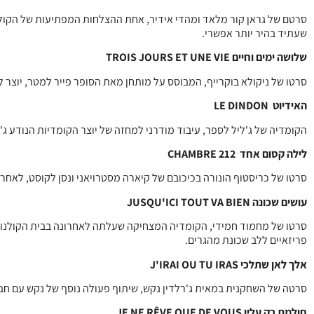
סרטם של גראן קור מלאד ומהדי אידיר, אחת ההצלחות המפתיעות של הקול
שעתיד בהיר יותר אפשרי.
שלושה ימים וחיים TROIS JOURS ET UNE VIE
סרטו של ניקולא בוקרייף, המבוסס על מותחן מאת הסופר פייר למטר, יוצר להתראות שם למעלה. בכיכובה של סנדרין בונ
האידיוט LE DINDON
הקומדיה של ג'ליל לספר, עיבוד מודרני למחזה של יוצר הקומדיות הנודע ג'ורג
לילה קסום אחד CHAMBRE 212
סרטו של כריסטוף הונורה בכיכובם של קיארה מסטרויאני ונסן לקוסט, לאחר
עושים שכונה JUSQU'ICI TOUT VA BIEN
סרטו של מחמוד חמידי, הקומדיה המצחיקה שעלתה לאחרונה בבית הקולנוע ב
פריזאיים ללב שכונת מהגרים.
אלך לאן שתלכי J'IRAI OU TU IRAS
סרטה של השחקנית במאית ג'רלדין נקש, שיתוף פעולה נוסף של נקש עם חבר
חולמת רק עליו JE NE RÊVE QUE DE VOUS