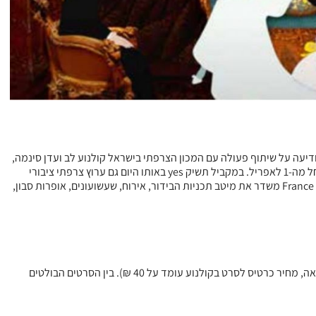
החלטת משרד הבריאות אשר הובילה לביטול אירועי פסטיבל הקולנוע הצרפתי, שהיה אמור להיפתח בשבוע שעבר בכל רחבי הארץ, חברת yes מודיעה על שיתוף פעולה עם המכון הצרפתי בישראל קולנוע לב ועדן סינמה,
אשר יאפשר צפייה בטלוויזיה בתוצרת הקולנועית החדשה והמובחרת מצרפת. הסרטים החדשים יעלו בקטגוריית צפייה ייעודית בשירות ה-VOD של yes החל מה-1 לאפריל. במקביל תשיק yes באותו היום גם ערוץ צרפתי ציבורי
מבית הממשלה הצרפתית-France 3, אשר יאפשר לקהל דובר הצרפתית לשמור על קשר עם המתחולל כעת במדינה ובאירופה על רקע מגפת הקורונה. France 3 משדר את מיטב תכניות הבידור, אירוח, שעשועונים, אופרות סבון,
מחיר הזמנת כל סרט בקטגוריית פסטיבל הקולנוע הצרפתי ישאר על 24.90 ₪, אותה עלות של סרטים אחרים בתשלום בשירות ה-VOD של yes (לשם השוואה, מחיר כרטיס לסרט בקולנוע עומד על 40 ₪). בין הסרטים הבולטים