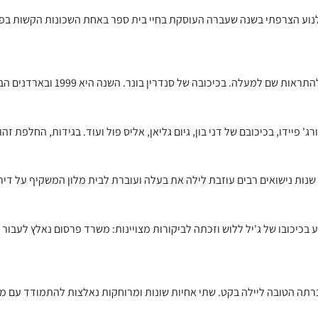
נוע הצרפתי בשנה שעברה העוסקת בחיי בית ספר באחת השכונות הקשות בפר
ר. השנה היא 1999 ובארדנים הבלגיים, ילד נעלם לפתע, היעלמותו מסעירה את העיירה כולה.
' פיידו, בכיכובם של דני בון, גיום גליאן, אליס פול ועוד. בגידות, החלפת ז
 שנות נישואים רבים עוזבת לילה את בעלה ועוברת לבית מלון המשקיף על די
כיכובו של ג'יל ללוש וזכתה לביקורות מצויינות: משרד פרסום נאלץ לעבור
תה הטובה ליילה בקט. שתי אחיות שונות ומרוחקות נאלצות להתמודד עם מח