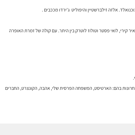
נואלד. אלזה זילברשטיין והיפוליט ג'ירדו מככבים .
 קירי, לואי פסטר וטולוז לוטרק בין היתר. עם קולה של זמרת האופרה
.
 בקטגוריית "פסטיבל הקולנוע הצרפתי", מבחר של כ 60 סרטים צרפתיים מן השנים האחרונות בהם: הארטיסט, המשפחה הפרסית שלי, אהבה, הקונצרט, החברים