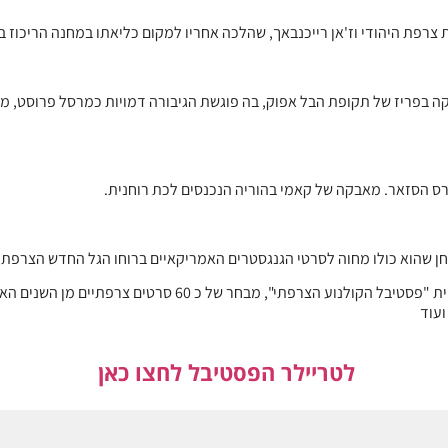
רפת היהודי וז'אן רייכנבאך, שהלכה אחריו למקום כליאתו במחנה הריכוז בוכ
 בפריז של תקופת הבל אפוק, בה פוגשת הגיבורה דמויות כמרסל פרוסט, מאיר
רס הסזאר. מאבקה של קאמי בהוריה הנכנסים לכת רוחנית.
חן שהוא כולו מחוה לסרטי הגנגסטרים האמריקאיים ברוחו הגל החדש הצרפתי
החגיגה הצרפתית ממשיכה בספריית קולנוע לב בyes VOD, שתציע
ועוד
לטריילר הפסטיבל לחצו כאן